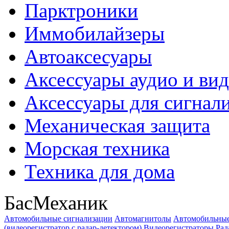
Парктроники
Иммобилайзеры
Автоаксесуары
Аксессуары аудио и ви
Аксессуары для сигнал
Механическая защита
Морская техника
Техника для дома
БасМеханик
Автомобильные сигнализации
Автомагнитолы
Автомобильные
(видеорегистратор с радар-детектором)
Видеорегистраторы
Рад