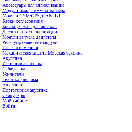
Аксессуары для сигнализаций
Модули обхода иммобилайзера
Модули GSM/GPS, CAN, BT
Блоки согласования
Брелки, чехлы для брелков
Датчики для сигнализации
Модули запуска двигателя
Реле, управляющие модули
Полезные мелочи
Механическая защита
Морская техника
Акустика
Источники сигнала
Сабвуферы
Усилители
Техника для дома
Акустика
Портативная акустика
Сабвуферы
Мой кабинет
Войти
Точную стоимость това
продавцов по телефону 