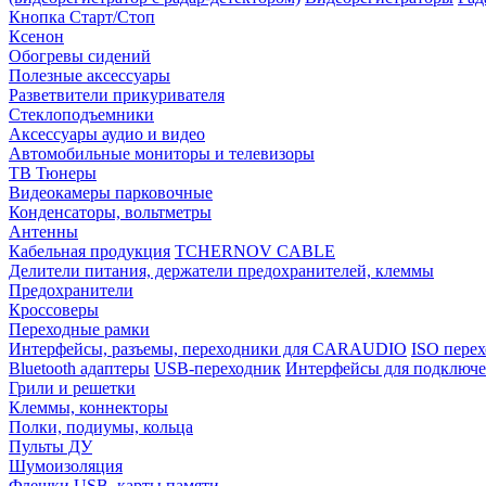
Кнопка Старт/Стоп
Ксенон
Обогревы сидений
Полезные аксессуары
Разветвители прикуривателя
Стеклоподъемники
Аксессуары аудио и видео
Автомобильные мониторы и телевизоры
ТВ Тюнеры
Видеокамеры парковочные
Конденсаторы, вольтметры
Антенны
Кабельная продукция
TCHERNOV CABLE
Делители питания, держатели предохранителей, клеммы
Предохранители
Кроссоверы
Переходные рамки
Интерфейсы, разъемы, переходники для CARAUDIO
ISO перех
Bluetooth адаптеры
USB-переходник
Интерфейсы для подключе
Грили и решетки
Клеммы, коннекторы
Полки, подиумы, кольца
Пульты ДУ
Шумоизоляция
Флешки USB, карты памяти