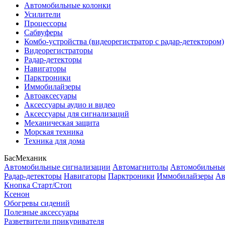
Автомобильные колонки
Усилители
Процессоры
Сабвуферы
Комбо-устройства (видеорегистратор с радар-детектором)
Видеорегистраторы
Радар-детекторы
Навигаторы
Парктроники
Иммобилайзеры
Автоаксесуары
Аксессуары аудио и видео
Аксессуары для сигнализаций
Механическая защита
Морская техника
Техника для дома
БасМеханик
Автомобильные сигнализации
Автомагнитолы
Автомобильные
Радар-детекторы
Навигаторы
Парктроники
Иммобилайзеры
Ав
Кнопка Старт/Стоп
Ксенон
Обогревы сидений
Полезные аксессуары
Разветвители прикуривателя