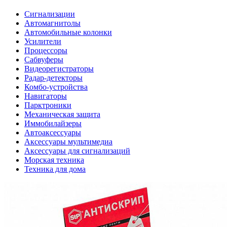
Сигнализации
Автомагнитолы
Автомобильные колонки
Усилители
Процессоры
Сабвуферы
Видеорегистраторы
Радар-детекторы
Комбо-устройства
Навигаторы
Парктроники
Механическая защита
Иммобилайзеры
Автоаксессуары
Аксессуары мультимедиа
Аксессуары для сигнализаций
Морская техника
Техника для дома