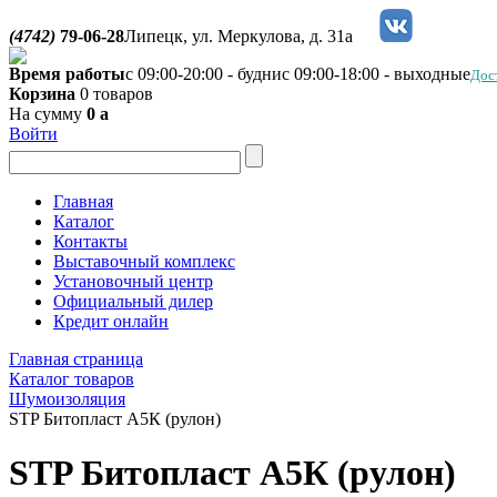
(4742)
79-06-28
Липецк, ул. Меркулова, д. 31а
Время работы
с 09:00-20:00 - будни
с 09:00-18:00 - выходные
Дос
Корзина
0 товаров
На сумму
0
a
Войти
Главная
Каталог
Контакты
Выставочный комплекс
Установочный центр
Официальный дилер
Кредит онлайн
Главная страница
Каталог товаров
Шумоизоляция
STP Битопласт А5К (рулон)
STP Битопласт А5К (рулон)