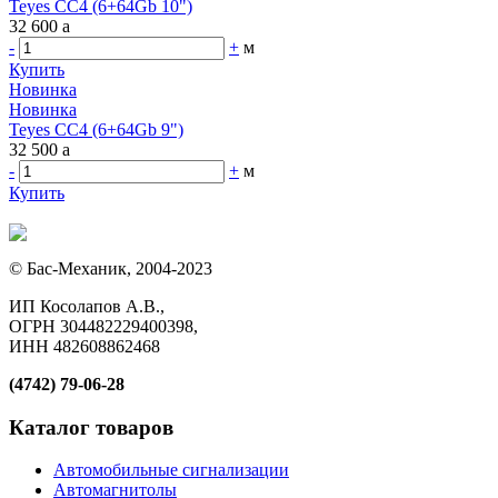
Teyes CC4 (6+64Gb 10")
32 600
a
-
+
м
Купить
Новинка
Новинка
Teyes CC4 (6+64Gb 9")
32 500
a
-
+
м
Купить
© Бас-Механик, 2004-2023
ИП Косолапов А.В.,
ОГРН 304482229400398,
ИНН 482608862468
(4742) 79-06-28
Каталог товаров
Автомобильные сигнализации
Автомагнитолы