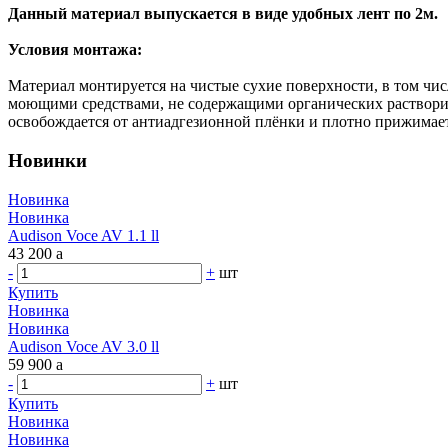
Данный материал выпускается в виде удобных лент по 2м.
Условия монтажа:
Материал монтируется на чистые сухие поверхности, в том чи
моющими средствами, не содержащими органических растворит
освобождается от антиадгезионной плёнки и плотно прижимае
Новинки
Новинка
Новинка
Audison Voce AV 1.1 ll
43 200
a
-
+
шт
Купить
Новинка
Новинка
Audison Voce AV 3.0 ll
59 900
a
-
+
шт
Купить
Новинка
Новинка