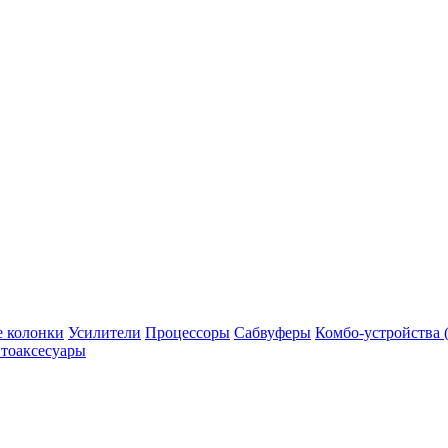
 колонки
Усилители
Процессоры
Сабвуферы
Комбо-устройства (
тоаксесуары