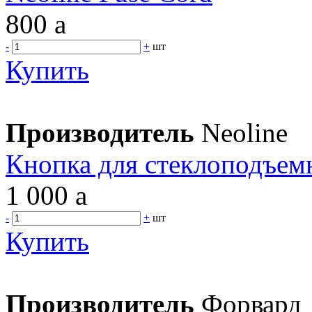
800
a
-
+
шт
Купить
Производитель
Neoline
Кнопка для стеклоподъемн
1 000
a
-
+
шт
Купить
Производитель
Форвард