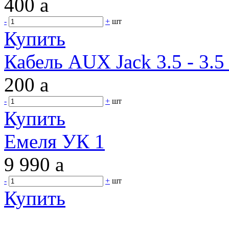
400
a
-
+
шт
Купить
Кабель AUX Jack 3.5 - 3.5 
200
a
-
+
шт
Купить
Емеля УК 1
9 990
a
-
+
шт
Купить