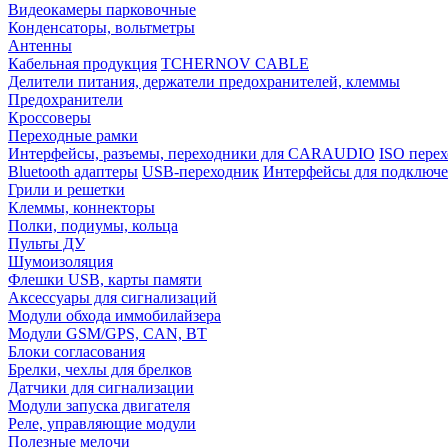
Видеокамеры парковочные
Конденсаторы, вольтметры
Антенны
Кабельная продукция
TCHERNOV CABLE
Делители питания, держатели предохранителей, клеммы
Предохранители
Кроссоверы
Переходные рамки
Интерфейсы, разъемы, переходники для CARAUDIO
ISO перех
Bluetooth адаптеры
USB-переходник
Интерфейсы для подключе
Грили и решетки
Клеммы, коннекторы
Полки, подиумы, кольца
Пульты ДУ
Шумоизоляция
Флешки USB, карты памяти
Аксессуары для сигнализаций
Модули обхода иммобилайзера
Модули GSM/GPS, CAN, BT
Блоки согласования
Брелки, чехлы для брелков
Датчики для сигнализации
Модули запуска двигателя
Реле, управляющие модули
Полезные мелочи