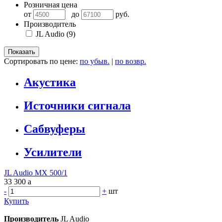
Розничная цена
от
до
руб.
Производитель
JL Audio
(9)
Сортировать по цене:
по убыв.
|
по возвр.
Акустика
Источники сигнала
Сабвуферы
Усилители
JL Audio MX 500/1
33 300
a
-
+
шт
Купить
Производитель
JL Audio