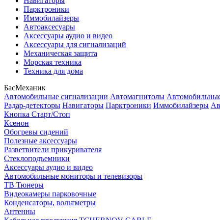
Навигаторы
Парктроники
Иммобилайзеры
Автоаксесуары
Аксессуары аудио и видео
Аксессуары для сигнализаций
Механическая защита
Морская техника
Техника для дома
БасМеханик
Автомобильные сигнализации
Автомагнитолы
Автомобильные
Радар-детекторы
Навигаторы
Парктроники
Иммобилайзеры
Ав
Кнопка Старт/Стоп
Ксенон
Обогревы сидений
Полезные аксессуары
Разветвители прикуривателя
Стеклоподъемники
Аксессуары аудио и видео
Автомобильные мониторы и телевизоры
ТВ Тюнеры
Видеокамеры парковочные
Конденсаторы, вольтметры
Антенны