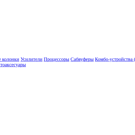
 колонки
Усилители
Процессоры
Сабвуферы
Комбо-устройства (
тоаксесуары