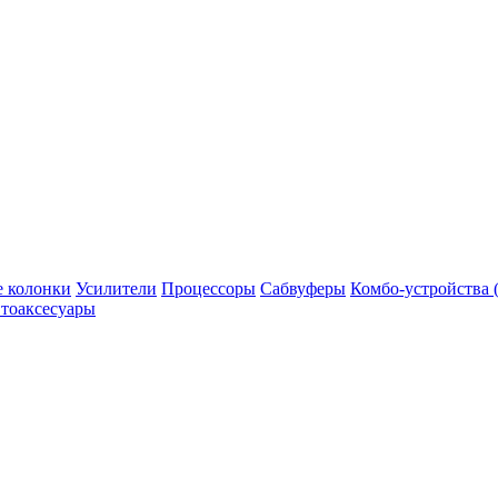
 колонки
Усилители
Процессоры
Сабвуферы
Комбо-устройства (
тоаксесуары