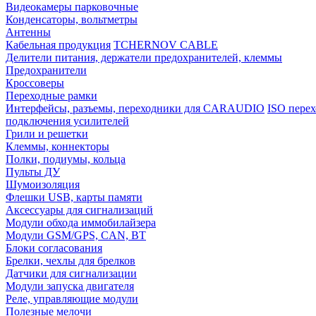
Видеокамеры парковочные
Конденсаторы, вольтметры
Антенны
Кабельная продукция
TCHERNOV CABLE
Делители питания, держатели предохранителей, клеммы
Предохранители
Кроссоверы
Переходные рамки
Интерфейсы, разъемы, переходники для CARAUDIO
ISO перех
подключения усилителей
Грили и решетки
Клеммы, коннекторы
Полки, подиумы, кольца
Пульты ДУ
Шумоизоляция
Флешки USB, карты памяти
Аксессуары для сигнализаций
Модули обхода иммобилайзера
Модули GSM/GPS, CAN, BT
Блоки согласования
Брелки, чехлы для брелков
Датчики для сигнализации
Модули запуска двигателя
Реле, управляющие модули
Полезные мелочи