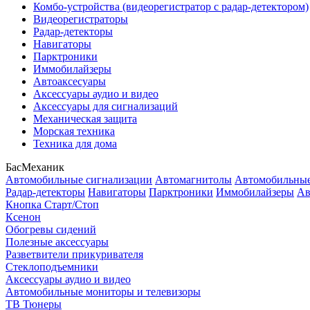
Комбо-устройства (видеорегистратор с радар-детектором)
Видеорегистраторы
Радар-детекторы
Навигаторы
Парктроники
Иммобилайзеры
Автоаксесуары
Аксессуары аудио и видео
Аксессуары для сигнализаций
Механическая защита
Морская техника
Техника для дома
БасМеханик
Автомобильные сигнализации
Автомагнитолы
Автомобильные
Радар-детекторы
Навигаторы
Парктроники
Иммобилайзеры
Ав
Кнопка Старт/Стоп
Ксенон
Обогревы сидений
Полезные аксессуары
Разветвители прикуривателя
Стеклоподъемники
Аксессуары аудио и видео
Автомобильные мониторы и телевизоры
ТВ Тюнеры