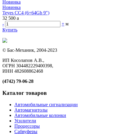
Новинка
Новинка
Teyes CC4 (6+64Gb 9")
32 500
a
-
+
м
Купить
© Бас-Механик, 2004-2023
ИП Косолапов А.В.,
ОГРН 304482229400398,
ИНН 482608862468
(4742) 79-06-28
Каталог товаров
Автомобильные сигнализации
Автомагнитолы
Автомобильные колонки
Усилители
Процессоры
Сабвуферы