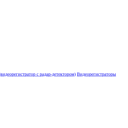
видеорегистратор с радар-детектором)
Видеорегистраторы