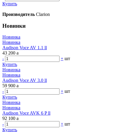
Купить
Производитель
Clarion
Новинки
Новинка
Новинка
Audison Voce AV 1.1 ll
43 200
a
-
+
шт
Купить
Новинка
Новинка
Audison Voce AV 3.0 ll
59 900
a
-
+
шт
Купить
Новинка
Новинка
Audison Voce AVK 6 P ll
92 100
a
-
+
шт
Купить