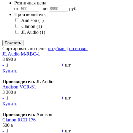
Розничная цена
от
до
руб.
Производитель
Audison
(1)
Clarion
(1)
JL Audio
(1)
Сортировать по цене:
по убыв.
|
по возвр.
JL Audio M-RBC-1
8 990
a
-
+
шт
Купить
Производитель
JL Audio
Audison VCR-S1
3 300
a
-
+
шт
Купить
Производитель
Audison
Clarion RCB 176
500
a
-
+
шт