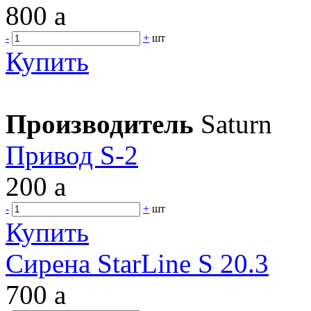
800
a
-
+
шт
Купить
Производитель
Saturn
Привод S-2
200
a
-
+
шт
Купить
Сирена StarLine S 20.3
700
a