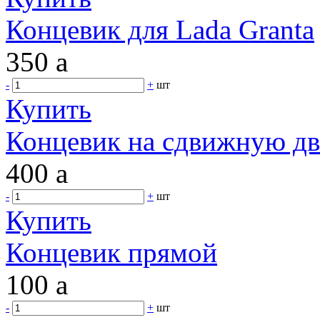
Концевик для Lada Granta
350
a
-
+
шт
Купить
Концевик на сдвижную дв
400
a
-
+
шт
Купить
Концевик прямой
100
a
-
+
шт