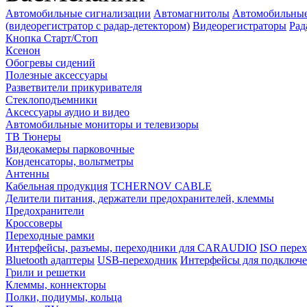
Автомобильные сигнализации
Автомагнитолы
Автомобильные
(видеорегистратор с радар-детектором)
Видеорегистраторы
Рад
Кнопка Старт/Стоп
Ксенон
Обогревы сидений
Полезные аксессуары
Разветвители прикуривателя
Стеклоподъемники
Аксессуары аудио и видео
Автомобильные мониторы и телевизоры
ТВ Тюнеры
Видеокамеры парковочные
Конденсаторы, вольтметры
Антенны
Кабельная продукция
TCHERNOV CABLE
Делители питания, держатели предохранителей, клеммы
Предохранители
Кроссоверы
Переходные рамки
Интерфейсы, разъемы, переходники для CARAUDIO
ISO перех
Bluetooth адаптеры
USB-переходник
Интерфейсы для подключе
Грили и решетки
Клеммы, коннекторы
Полки, подиумы, кольца