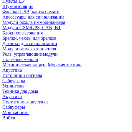
Пульты ДУ
Шумоизоляция
Флешки USB, карты памяти
Аксессуары для сигнализаций
Модули обхода иммобилайзера
Модули GSM/GPS, CAN, BT
Блоки согласования
Брелки, чехлы для брелков
Датчики для сигнализации
Модули запуска двигателя
Реле, управляющие модули
Полезные мелочи
Механическая защита
Морская техника
Акустика
Источники сигнала
Сабвуферы
Усилители
Техника для дома
Акустика
Портативная акустика
Сабвуферы
Мой кабинет
Войти
Точную стоимость това