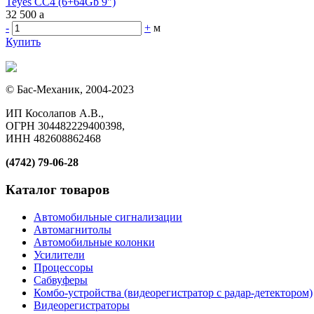
Teyes CC4 (6+64Gb 9")
32 500
a
-
+
м
Купить
© Бас-Механик, 2004-2023
ИП Косолапов А.В.,
ОГРН 304482229400398,
ИНН 482608862468
(4742) 79-06-28
Каталог товаров
Автомобильные сигнализации
Автомагнитолы
Автомобильные колонки
Усилители
Процессоры
Сабвуферы
Комбо-устройства (видеорегистратор с радар-детектором)
Видеорегистраторы