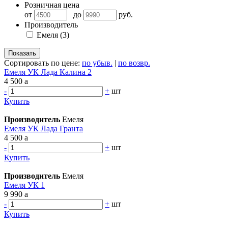
Розничная цена
от
до
руб.
Производитель
Емеля
(3)
Сортировать по цене:
по убыв.
|
по возвр.
Емеля УК Лада Калина 2
4 500
a
-
+
шт
Купить
Производитель
Емеля
Емеля УК Лада Гранта
4 500
a
-
+
шт
Купить
Производитель
Емеля
Емеля УК 1
9 990
a
-
+
шт
Купить