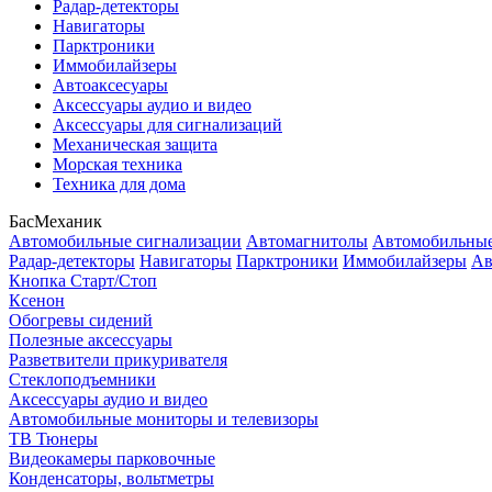
Радар-детекторы
Навигаторы
Парктроники
Иммобилайзеры
Автоаксесуары
Аксессуары аудио и видео
Аксессуары для сигнализаций
Механическая защита
Морская техника
Техника для дома
БасМеханик
Автомобильные сигнализации
Автомагнитолы
Автомобильные
Радар-детекторы
Навигаторы
Парктроники
Иммобилайзеры
Ав
Кнопка Старт/Стоп
Ксенон
Обогревы сидений
Полезные аксессуары
Разветвители прикуривателя
Стеклоподъемники
Аксессуары аудио и видео
Автомобильные мониторы и телевизоры
ТВ Тюнеры
Видеокамеры парковочные
Конденсаторы, вольтметры