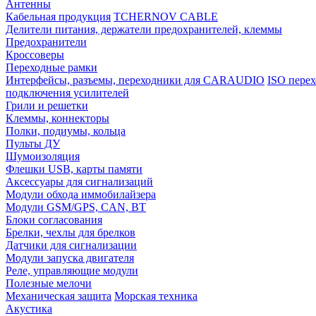
Антенны
Кабельная продукция
TCHERNOV CABLE
Делители питания, держатели предохранителей, клеммы
Предохранители
Кроссоверы
Переходные рамки
Интерфейсы, разъемы, переходники для CARAUDIO
ISO перех
подключения усилителей
Грили и решетки
Клеммы, коннекторы
Полки, подиумы, кольца
Пульты ДУ
Шумоизоляция
Флешки USB, карты памяти
Аксессуары для сигнализаций
Модули обхода иммобилайзера
Модули GSM/GPS, CAN, BT
Блоки согласования
Брелки, чехлы для брелков
Датчики для сигнализации
Модули запуска двигателя
Реле, управляющие модули
Полезные мелочи
Механическая защита
Морская техника
Акустика