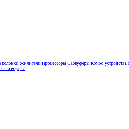
 колонки
Усилители
Процессоры
Сабвуферы
Комбо-устройства (
тоаксесуары