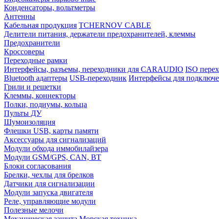
Конденсаторы, вольтметры
Антенны
Кабельная продукция
TCHERNOV CABLE
Делители питания, держатели предохранителей, клеммы
Предохранители
Кроссоверы
Переходные рамки
Интерфейсы, разъемы, переходники для CARAUDIO
ISO перех
Bluetooth адаптеры
USB-переходник
Интерфейсы для подключе
Грили и решетки
Клеммы, коннекторы
Полки, подиумы, кольца
Пульты ДУ
Шумоизоляция
Флешки USB, карты памяти
Аксессуары для сигнализаций
Модули обхода иммобилайзера
Модули GSM/GPS, CAN, BT
Блоки согласования
Брелки, чехлы для брелков
Датчики для сигнализации
Модули запуска двигателя
Реле, управляющие модули
Полезные мелочи
Механическая защита
Морская техника