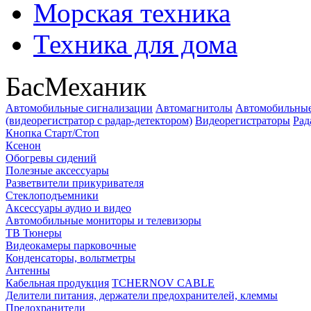
Морская техника
Техника для дома
БасМеханик
Автомобильные сигнализации
Автомагнитолы
Автомобильные
(видеорегистратор с радар-детектором)
Видеорегистраторы
Рад
Кнопка Старт/Стоп
Ксенон
Обогревы сидений
Полезные аксессуары
Разветвители прикуривателя
Стеклоподъемники
Аксессуары аудио и видео
Автомобильные мониторы и телевизоры
ТВ Тюнеры
Видеокамеры парковочные
Конденсаторы, вольтметры
Антенны
Кабельная продукция
TCHERNOV CABLE
Делители питания, держатели предохранителей, клеммы
Предохранители