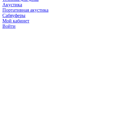
Акустика
Портативная акустика
Сабвуферы
Мой кабинет
Войти
Точную стоимость това
продавцов по телефону 