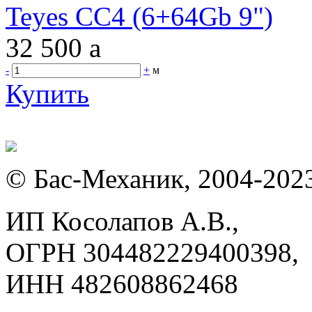
Teyes CC4 (6+64Gb 9")
32 500
a
-
+
м
Купить
© Бас-Механик, 2004-202
ИП Косолапов А.В.,
ОГРН 304482229400398,
ИНН 482608862468