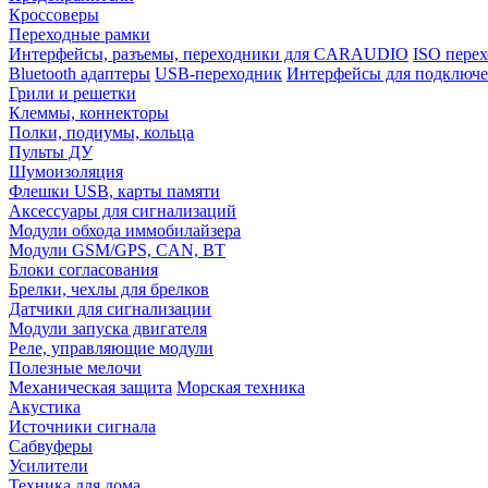
Кроссоверы
Переходные рамки
Интерфейсы, разъемы, переходники для CARAUDIO
ISO перех
Bluetooth адаптеры
USB-переходник
Интерфейсы для подключе
Грили и решетки
Клеммы, коннекторы
Полки, подиумы, кольца
Пульты ДУ
Шумоизоляция
Флешки USB, карты памяти
Аксессуары для сигнализаций
Модули обхода иммобилайзера
Модули GSM/GPS, CAN, BT
Блоки согласования
Брелки, чехлы для брелков
Датчики для сигнализации
Модули запуска двигателя
Реле, управляющие модули
Полезные мелочи
Механическая защита
Морская техника
Акустика
Источники сигнала
Сабвуферы
Усилители
Техника для дома