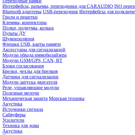
Переходные рамки
Интерфейсы, разъемы, переходники для CARAUDIO
ISO перех
Bluetooth адаптеры
USB-переходник
Интерфейсы для подключе
Грили и решетки
Клеммы, коннекторы
Полки, подиумы, кольца
Пульты ДУ
Шумоизоляция
Флешки USB, карты памяти
Аксессуары для сигнализаций
Модули обхода иммобилайзера
Модули GSM/GPS, CAN, BT
Блоки согласования
Брелки, чехлы для брелков
Датчики для сигнализации
Модули запуска двигателя
Реле, управляющие модули
Полезные мелочи
Механическая защита
Морская техника
Акустика
Источники сигнала
Сабвуферы
Усилители
Техника для дома
Акустика