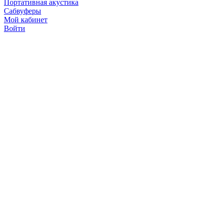
Портативная акустика
Сабвуферы
Мой кабинет
Войти
Точную стоимость това
продавцов по телефону 