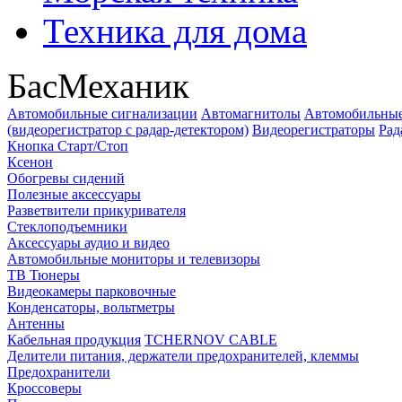
Техника для дома
БасМеханик
Автомобильные сигнализации
Автомагнитолы
Автомобильные
(видеорегистратор с радар-детектором)
Видеорегистраторы
Рад
Кнопка Старт/Стоп
Ксенон
Обогревы сидений
Полезные аксессуары
Разветвители прикуривателя
Стеклоподъемники
Аксессуары аудио и видео
Автомобильные мониторы и телевизоры
ТВ Тюнеры
Видеокамеры парковочные
Конденсаторы, вольтметры
Антенны
Кабельная продукция
TCHERNOV CABLE
Делители питания, держатели предохранителей, клеммы
Предохранители
Кроссоверы