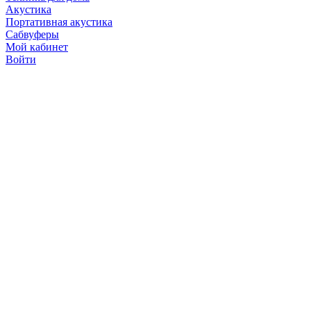
Акустика
Портативная акустика
Сабвуферы
Мой кабинет
Войти
Точную стоимость това
продавцов по телефону 