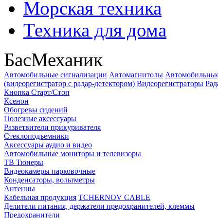
Морская техника
Техника для дома
БасМеханик
Автомобильные сигнализации
Автомагнитолы
Автомобильные
(видеорегистратор с радар-детектором)
Видеорегистраторы
Рад
Кнопка Старт/Стоп
Ксенон
Обогревы сидений
Полезные аксессуары
Разветвители прикуривателя
Стеклоподъемники
Аксессуары аудио и видео
Автомобильные мониторы и телевизоры
ТВ Тюнеры
Видеокамеры парковочные
Конденсаторы, вольтметры
Антенны
Кабельная продукция
TCHERNOV CABLE
Делители питания, держатели предохранителей, клеммы
Предохранители