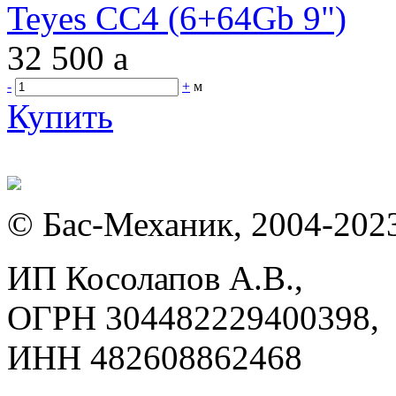
Teyes CC4 (6+64Gb 9")
32 500
a
-
+
м
Купить
© Бас-Механик, 2004-202
ИП Косолапов А.В.,
ОГРН 304482229400398,
ИНН 482608862468