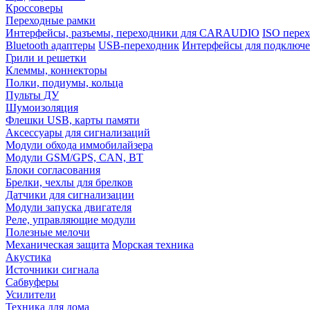
Кроссоверы
Переходные рамки
Интерфейсы, разъемы, переходники для CARAUDIO
ISO перех
Bluetooth адаптеры
USB-переходник
Интерфейсы для подключе
Грили и решетки
Клеммы, коннекторы
Полки, подиумы, кольца
Пульты ДУ
Шумоизоляция
Флешки USB, карты памяти
Аксессуары для сигнализаций
Модули обхода иммобилайзера
Модули GSM/GPS, CAN, BT
Блоки согласования
Брелки, чехлы для брелков
Датчики для сигнализации
Модули запуска двигателя
Реле, управляющие модули
Полезные мелочи
Механическая защита
Морская техника
Акустика
Источники сигнала
Сабвуферы
Усилители
Техника для дома