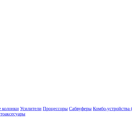
 колонки
Усилители
Процессоры
Сабвуферы
Комбо-устройства (
тоаксесуары