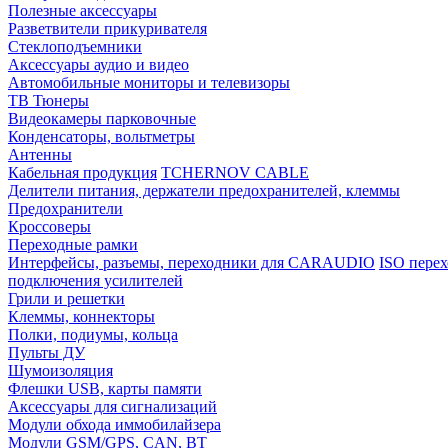
Полезные аксессуары
Разветвители прикуривателя
Стеклоподъемники
Аксессуары аудио и видео
Автомобильные мониторы и телевизоры
ТВ Тюнеры
Видеокамеры парковочные
Конденсаторы, вольтметры
Антенны
Кабельная продукция
TCHERNOV CABLE
Делители питания, держатели предохранителей, клеммы
Предохранители
Кроссоверы
Переходные рамки
Интерфейсы, разъемы, переходники для CARAUDIO
ISO перех
подключения усилителей
Грили и решетки
Клеммы, коннекторы
Полки, подиумы, кольца
Пульты ДУ
Шумоизоляция
Флешки USB, карты памяти
Аксессуары для сигнализаций
Модули обхода иммобилайзера
Модули GSM/GPS, CAN, BT