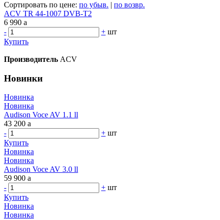
Сортировать по цене:
по убыв.
|
по возвр.
ACV TR 44-1007 DVB-T2
6 990
a
-
+
шт
Купить
Производитель
ACV
Новинки
Новинка
Новинка
Audison Voce AV 1.1 ll
43 200
a
-
+
шт
Купить
Новинка
Новинка
Audison Voce AV 3.0 ll
59 900
a
-
+
шт
Купить
Новинка
Новинка