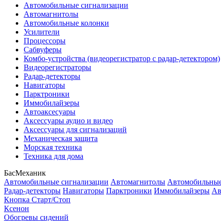
Автомобильные сигнализации
Автомагнитолы
Автомобильные колонки
Усилители
Процессоры
Сабвуферы
Комбо-устройства (видеорегистратор с радар-детектором)
Видеорегистраторы
Радар-детекторы
Навигаторы
Парктроники
Иммобилайзеры
Автоаксесуары
Аксессуары аудио и видео
Аксессуары для сигнализаций
Механическая защита
Морская техника
Техника для дома
БасМеханик
Автомобильные сигнализации
Автомагнитолы
Автомобильные
Радар-детекторы
Навигаторы
Парктроники
Иммобилайзеры
Ав
Кнопка Старт/Стоп
Ксенон
Обогревы сидений