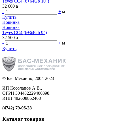
Teyes CC4 (6+64Gb 10")
32 600
a
-
+
м
Купить
Новинка
Новинка
Teyes CC4 (6+64Gb 9")
32 500
a
-
+
м
Купить
© Бас-Механик, 2004-2023
ИП Косолапов А.В.,
ОГРН 304482229400398,
ИНН 482608862468
(4742) 79-06-28
Каталог товаров